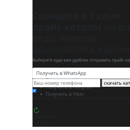
Скачайте в 1 клик
прайс-каталог
на вс
виды навесов -
вдохновитесь идеям
Выберите куда вам удобнее отправить прайс-ка
Получить в WhatsApp
Получить в WhatsApp
скачать ка
Получить в Telegram
Получить в Viber
Даю согласие на обработку моих
персона
Обновлен:
7.8.2026