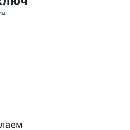
ключ
ям.
лаем