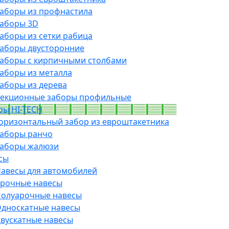
аборы из профнастила
аборы 3D
аборы из сетки рабица
аборы двусторонние
аборы с кирпичными столбами
аборы из металла
аборы из дерева
екционные заборы профильные
ры HI-TECH
оризонтальный забор из евроштакетника
аборы ранчо
аборы жалюзи
сы
авесы для автомобилей
рочные навесы
олуарочные навесы
дноскатные навесы
вускатные навесы