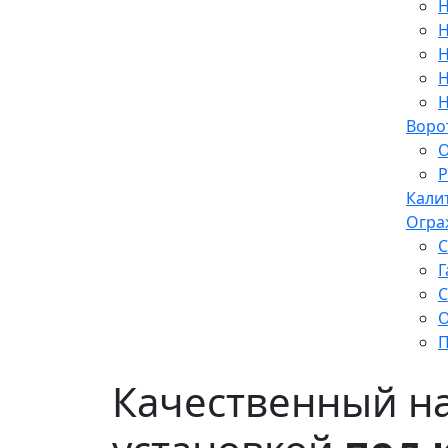
Н
Н
Н
Н
Н
Воро
О
Р
Кали
Огра
С
Г
С
О
П
Качественный н