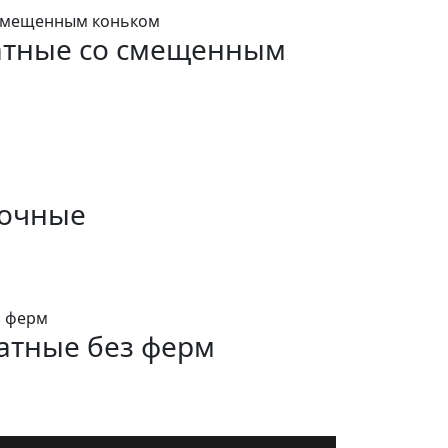
атные со смещенным
рочные
атные без ферм