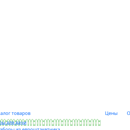
талог товаров
Цены
О
ры для дачи
аборы из евроштакетника