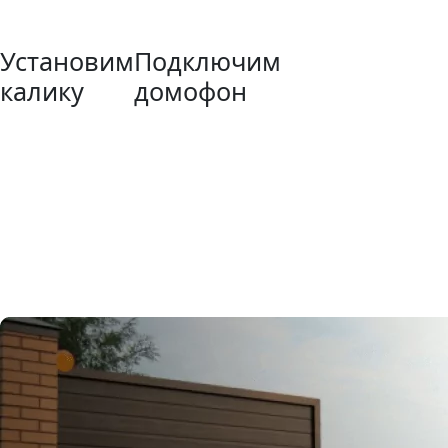
Установим
Подключим
калику
домофон